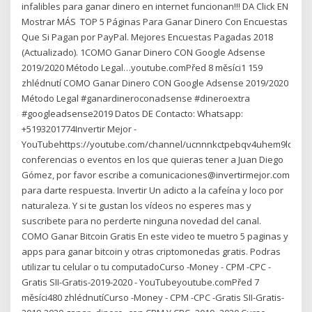
infalibles para ganar dinero en internet funcionan!!! DA Click EN
Mostrar MÁS ️ TOP 5 Páginas Para Ganar Dinero Con Encuestas
Que Si Pagan por PayPal. Mejores Encuestas Pagadas 2018
(Actualizado). 1COMO Ganar Dinero CON Google Adsense
2019/2020 Método Legal…youtube.comPřed 8 měsíci1 159
zhlédnutí COMO Ganar Dinero CON Google Adsense 2019/2020
Método Legal #ganardineroconadsense #dineroextra
#googleadsense2019 Datos DE Contacto: Whatsapp:
+5193201774Invertir Mejor -
YouTubehttps://youtube.com/channel/ucnnnkctpebqv4uhem9lqg4a
conferencias o eventos en los que quieras tener a Juan Diego
Gómez, por favor escribe a comunicaciones@invertirmejor.com
para darte respuesta. Invertir Un adicto a la cafeína y loco por
naturaleza. Y si te gustan los vídeos no esperes mas y
suscribete para no perderte ninguna novedad del canal.
COMO Ganar Bitcoin Gratis En este video te muetro 5 paginas y
apps para ganar bitcoin y otras criptomonedas gratis. Podras
utilizar tu celular o tu computadoCurso -Money - CPM -CPC -
Gratis SII-Gratis-2019-2020 - YouTubeyoutube.comPřed 7
měsíci480 zhlédnutíCurso -Money - CPM -CPC -Gratis SII-Gratis-