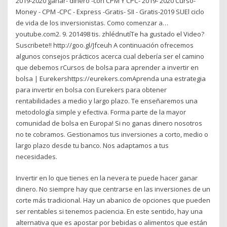
2019-2020 ganar- dinero -con CPM Y CPC- 2019- 2020 Curso-
Money - CPM -CPC - Express -Gratis- SII - Gratis-2019 SUEl ciclo
de vida de los inversionistas. Como comenzar a…
youtube.com2. 9. 201498 tis. zhlédnutíTe ha gustado el Video?
Suscribete!! http://goo.gl/Jfceuh A continuación ofrecemos
algunos consejos prácticos acerca cual debería ser el camino
que debemos rCursos de bolsa para aprender a invertir en
bolsa | Eurekershttps://eurekers.comAprenda una estrategia
para invertir en bolsa con Eurekers para obtener
rentabilidades a medio y largo plazo. Te enseñaremos una
metodología simple y efectiva. Forma parte de la mayor
comunidad de bolsa en Europa! Si no ganas dinero nosotros
no te cobramos. Gestionamos tus inversiones a corto, medio o
largo plazo desde tu banco. Nos adaptamos a tus
necesidades.
Invertir en lo que tienes en la nevera te puede hacer ganar
dinero. No siempre hay que centrarse en las inversiones de un
corte más tradicional. Hay un abanico de opciones que pueden
ser rentables si tenemos paciencia. En este sentido, hay una
alternativa que es apostar por bebidas o alimentos que están